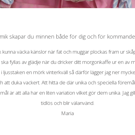
mik skapar du minnen både för dig och för kommande 
unna väcka känslor när fat och muggar plockas fram ur skåpen f
u ska fyllas av glädje när du dricker ditt morgonkaffe ur en av
 i ljusstaken en mörk vinterkväll så därför lägger jag ner mycket k
och att duka vackert. Att hitta de där unika och speciella förem
r att alla har en liten variation vilket gör dem unika. Jag gi
tidlös och blir välanvänd.
Maria