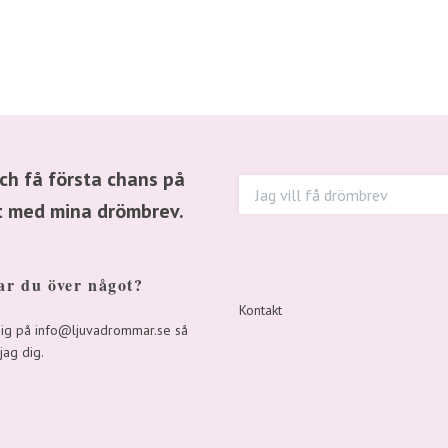
och få första chans på
gt med mina drömbrev.
r du över något?
Kontakt
mig på
info@ljuvadrommar.se
så
jag dig.